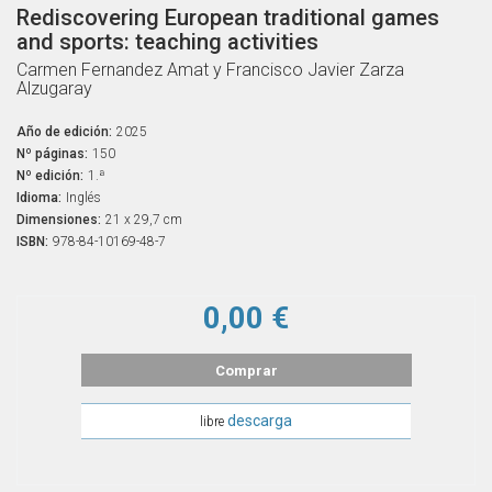
Rediscovering European traditional games
and sports: teaching activities
Carmen Fernandez Amat y Francisco Javier Zarza
Alzugaray
Año de edición:
2025
Nº páginas:
150
Nº edición:
1.ª
Idioma:
Inglés
Dimensiones:
21 x 29,7 cm
ISBN:
978-84-10169-48-7
0,00 €
Comprar
descarga
libre