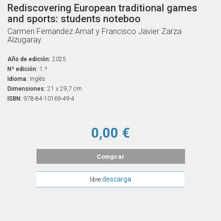
Rediscovering European traditional games
and sports: students noteboo
Carmen Fernandez Amat y Francisco Javier Zarza
Alzugaray
Año de edición:
2025
Nº edición:
1.ª
Idioma:
Inglés
Dimensiones:
21 x 29,7 cm
ISBN:
978-84-10169-49-4
0,00 €
Comprar
descarga
libre