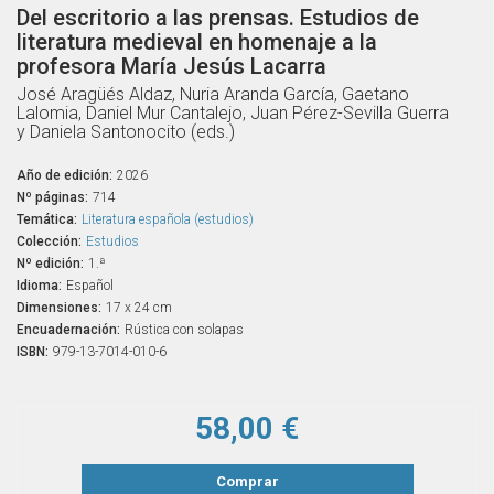
Del escritorio a las prensas. Estudios de
literatura medieval en homenaje a la
profesora María Jesús Lacarra
José Aragüés Aldaz, Nuria Aranda García, Gaetano
Lalomia, Daniel Mur Cantalejo, Juan Pérez-Sevilla Guerra
y Daniela Santonocito (eds.)
Año de edición:
2026
Nº páginas:
714
Temática:
Literatura española (estudios)
Colección:
Estudios
Nº edición:
1.ª
Idioma:
Español
Dimensiones:
17 x 24 cm
Encuadernación:
Rústica con solapas
ISBN:
979-13-7014-010-6
58,00 €
Comprar