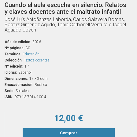
Cuando el aula escucha en silencio. Relatos
y claves docentes ante el maltrato infantil
José Luis Antoñanzas Laborda, Carlos Salavera Bordas,
Beatriz Giménez Agudo, Tania Carbonell Ventura e Isabel
Aguado Joven
Año de edición:
2026
Nº páginas:
80
Temática:
Educación
Colección:
Textos docentes
Nº edición:
1.ª
Idioma:
Español
Dimensiones:
17 x 23 cm
Encuadernación:
Rústica
Serie:
Sociales
ISBN:
979-13-7014-100-4
12,00 €
Comprar