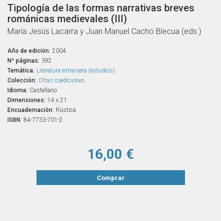
Tipología de las formas narrativas breves
románicas medievales (III)
María Jesús Lacarra y Juan Manuel Cacho Blecua (eds.)
Año de edición:
2004
Nº páginas:
392
Temática:
Literatura extranjera (estudios)
Colección:
Otras coediciones
Idioma:
Castellano
Dimensiones:
14 x 21
Encuadernación:
Rústica
ISBN:
84-7733-701-2
16,00 €
Comprar