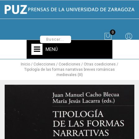
0
MENÚ
Inicio
Colecciones
Coediciones
Otras coediciones
Tipología de las formas narrativas breves románicas
medievales (III)