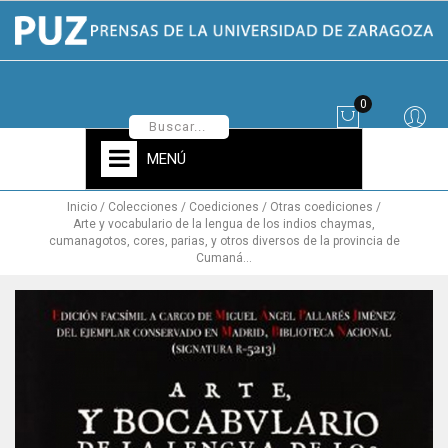
0
MENÚ
Inicio
Colecciones
Coediciones
Otras coediciones
Arte y vocabulario de la lengua de los indios chaymas,
cumanagotos, cores, parias, y otros diversos de la provincia de
Cumaná...