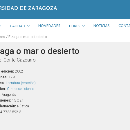
NOVEDADES
NOTICIAS
CONT
CALIDAD
LIBRES
nes
E zaga o mar o desierto
zaga o mar o desierto
l Conte Cazcarro
 edición:
2002
inas:
129
ca:
Literatura (creación)
ión:
Otras coediciones
:
Aragonés
iones:
15 x 21
ernación:
Rústica
4-7733-592-3