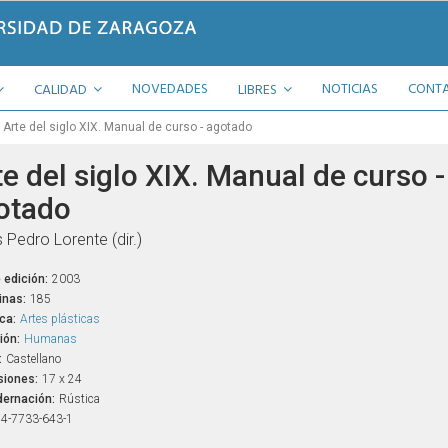
NOVEDADES
NOTICIAS
CONT
CALIDAD
LIBRES
Arte del siglo XIX. Manual de curso - agotado
e del siglo XIX. Manual de curso -
otado
 Pedro Lorente (dir.)
 edición:
2003
inas:
185
ca:
Artes plásticas
ión:
Humanas
:
Castellano
iones:
17 x 24
ernación:
Rústica
4-7733-643-1