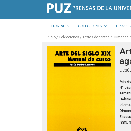
EDITORIAL
COLECCIONES
TEMAS
Inicio
Colecciones
Textos docentes
Humanas
Art
ag
Jesús
Año de
Nº pág
Temáti
Colecc
Idioma
Dimens
Encuad
ISBN:
8