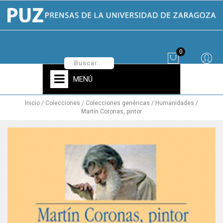
0
MENÚ
Inicio
Colecciones
Colecciones genéricas
Humanidades
Martín Coronas, pintor