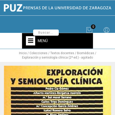
0
MENÚ
Inicio
Colecciones
Textos docentes
Biomédicas
Exploración y semiología clínica (2ª ed.) - agotado