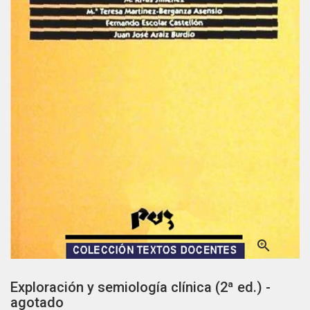

Exploración y semiología clínica (2ª ed.) -
agotado