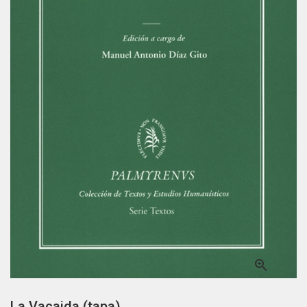

La Vacaida (tapa)