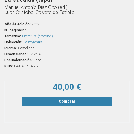
Manuel Antonio Díaz Gito (ed.)
Juan Cristóbal Calvete de Estrella
Año de edición:
2004
Nº páginas:
500
Temática:
Literatura (creación)
Colección:
Palmyrenus
Idioma:
Castellano
Dimensiones:
17 x 24
Encuadernación:
Tapa
ISBN:
84-8483-148-5
40,00 €
Comprar