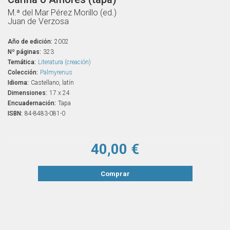
M.ª del Mar Pérez Morillo (ed.)
Juan de Verzosa
Año de edición:
2002
Nº páginas:
323
Temática:
Literatura (creación)
Colección:
Palmyrenus
Idioma:
Castellano, latín
Dimensiones:
17 x 24
Encuadernación:
Tapa
ISBN:
84-8483-081-0
40,00 €
Comprar