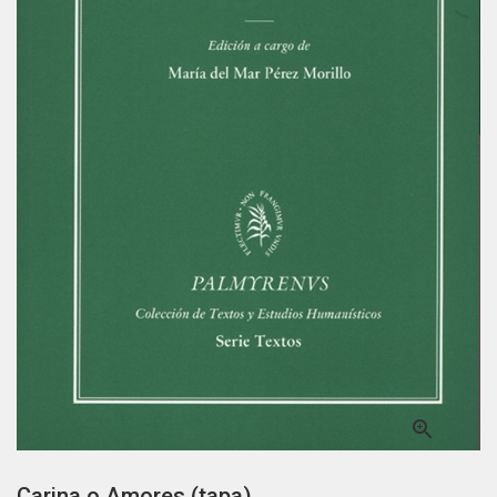

Carina o Amores (tapa)