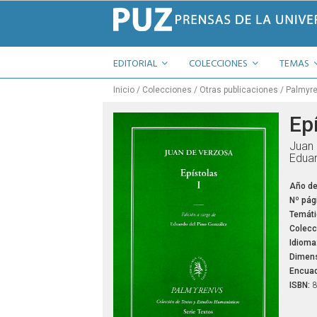
EDITORIAL
COLECCIONES
TEMAS
Inicio
Colecciones
Otras publicaciones
Palmyr
Epí
Juan
Eduar
Año de
Nº pág
Temáti
Colecc
Idioma
Dimens
Encuad
ISBN:
8