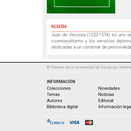

RESEÑA
Juan de Verzosa (1522-1574) es uno d
cosmopolitismo y los servicios diplomát
dedicadas a un centenar de personalid
© Prensas de la Universidad de Zaragoza, Univers
INFORMACIÓN
Colecciones
Novedades
Temas
Noticias
Autores
Editorial
Biblioteca digital
Información lega