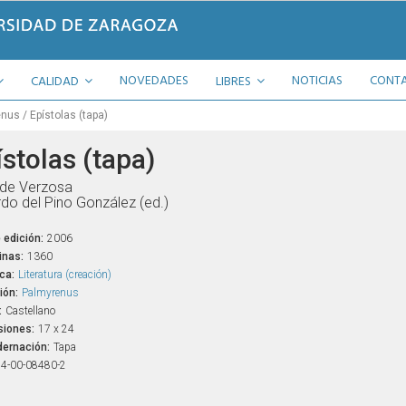
NOVEDADES
NOTICIAS
CONT
CALIDAD
LIBRES
enus
Epístolas (tapa)
stolas (tapa)
 de Verzosa
do del Pino González (ed.)
 edición:
2006
inas:
1360
ca:
Literatura (creación)
ión:
Palmyrenus
:
Castellano
iones:
17 x 24
ernación:
Tapa
4-00-08480-2