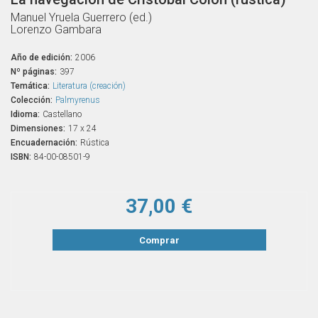
Manuel Yruela Guerrero (ed.)
Lorenzo Gambara
Año de edición:
2006
Nº páginas:
397
Temática:
Literatura (creación)
Colección:
Palmyrenus
Idioma:
Castellano
Dimensiones:
17 x 24
Encuadernación:
Rústica
ISBN:
84-00-08501-9
37,00 €
Comprar