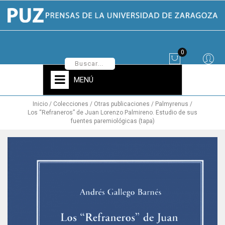
0
MENÚ
Inicio
Colecciones
Otras publicaciones
Palmyrenus
Los “Refraneros” de Juan Lorenzo Palmireno. Estudio de sus
fuentes paremiológicas (tapa)