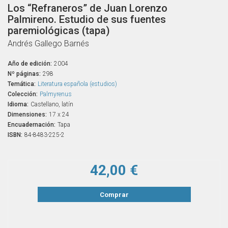
Los “Refraneros” de Juan Lorenzo
Palmireno. Estudio de sus fuentes
paremiológicas (tapa)
Andrés Gallego Barnés
Año de edición:
2004
Nº páginas:
298
Temática:
Literatura española (estudios)
Colección:
Palmyrenus
Idioma:
Castellano, latín
Dimensiones:
17 x 24
Encuadernación:
Tapa
ISBN:
84-8483-225-2
42,00 €
Comprar