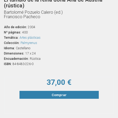
(rústica)
Bartolomé Pozuelo Calero (ed.)
Francisco Pacheco
Año de edición:
2004
Nº páginas:
400
Temática:
Artes plásticas
Colección:
Palmyrenus
Idioma:
Castellano
Dimensiones:
17 x 24
Encuadernación:
Rústica
ISBN:
84-8483-226-0
37,00 €
Comprar