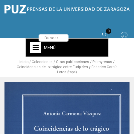
0
MENÚ
Inicio
Colecciones
Otras publicaciones
Palmyrenus
Coincidencias de lo trágico entre Eurípides y Federico García
Lorca (tapa)