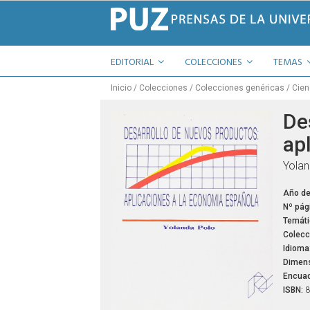
EDITORIAL
COLECCIONES
TEMAS
Inicio
Colecciones
Colecciones genéricas
Cien
De
ap
Yola
Año de
Nº pág
Temáti
Colecc
Idioma
Dimens
Encuad
ISBN:
8