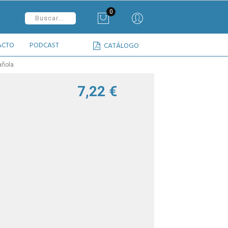
0
ACTO
PODCAST
CATÁLOGO
añola
7,22 €
a