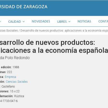
NOVEDADES
NOTICIAS
CONT
CALIDAD
LIBRES
cias Sociales
Desarrollo de nuevos productos: aplicaciones a la economía esp
sarrollo de nuevos productos:
licaciones a la economía español
nda Polo Redondo
 edición:
1988
inas:
222
ca:
Empresa
ión:
Ciencias Sociales
:
Castellano
iones:
15 x 22
ernación:
Rústica
4-7733-047-6