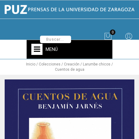
0
MENÚ
Inicio
Colecciones
Creación
Larumbe chicos
Cuentos de agua