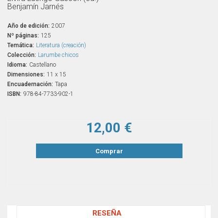
Benjamín Jarnés
Año de edición:
2007
Nº páginas:
125
Temática:
Literatura (creación)
Colección:
Larumbe chicos
Idioma:
Castellano
Dimensiones:
11 x 15
Encuadernación:
Tapa
ISBN:
978-84-7733-902-1
12,00 €
Comprar
RESEÑA