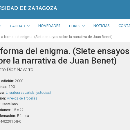
NOVEDADES
NOTICIAS
CONT
CALIDAD
LIBRES
La forma del enigma. (Siete ensayos sobre la narrativa de Juan Benet)
 forma del enigma. (Siete ensayos
bre la narrativa de Juan Benet)
eto Díaz Navarro
 edición:
2000
inas:
190
ca:
Literatura española (estudios)
ión:
Anexos de Tropelías
:
Castellano
iones:
15 x 22
ernación:
Rústica
4-922916-8-0