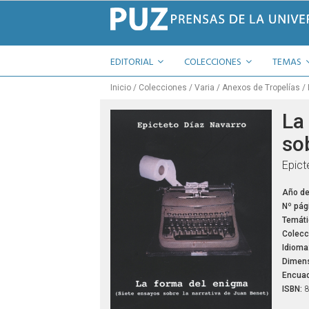
EDITORIAL
COLECCIONES
TEMAS
Inicio
Colecciones
Varia
Anexos de Tropelías
La
so
Epict
Año de
Nº pág
Temáti
Colecc
Idioma
Dimens
Encuad
ISBN:
8