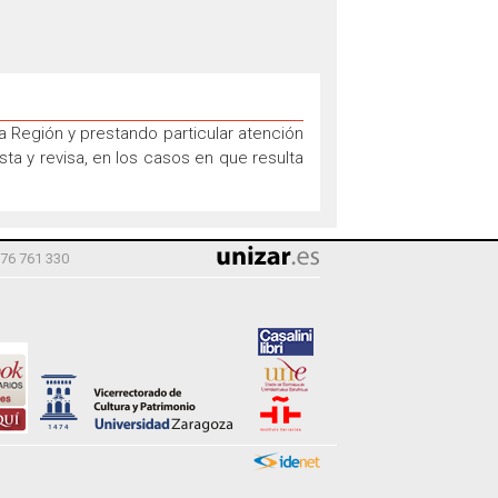
a Región y prestando particular atención
sta y revisa, en los casos en que resulta
976 761 330