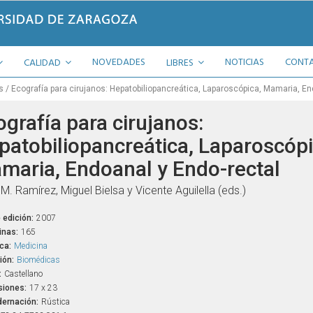
NOVEDADES
NOTICIAS
CONT
CALIDAD
LIBRES
s
Ecografía para cirujanos: Hepatobiliopancreática, Laparoscópica, Mamaria, En
ografía para cirujanos:
patobiliopancreática, Laparoscópi
maria, Endoanal y Endo-rectal
M. Ramírez, Miguel Bielsa y Vicente Aguilella (eds.)
 edición:
2007
inas:
165
ca:
Medicina
ión:
Biomédicas
:
Castellano
iones:
17 x 23
ernación:
Rústica