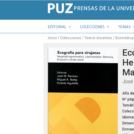
EDITORIAL
COLECCIONES
TEMAS
Inicio
Colecciones
Textos docentes
Biomédica
Ec
He
Ma
José 
Año de
Nº pág
Temáti
Colecc
Idioma
Dimens
Encuad