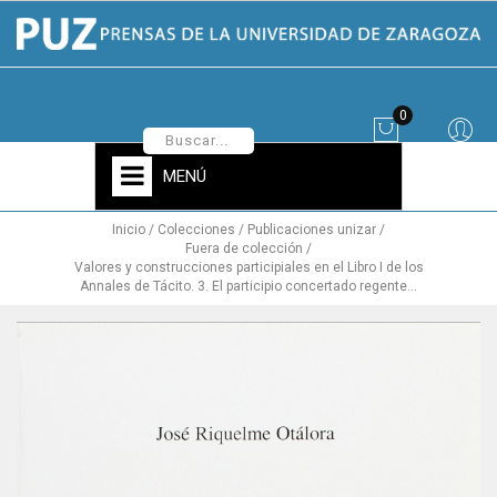
0
MENÚ
Inicio
Colecciones
Publicaciones unizar
Fuera de colección
Valores y construcciones participiales en el Libro I de los
Annales de Tácito. 3. El participio concertado regente…