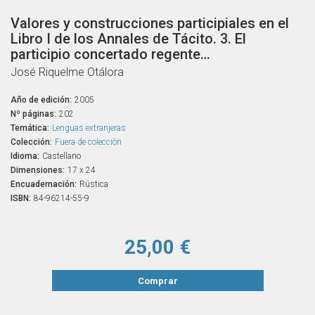
Valores y construcciones participiales en el
Libro I de los Annales de Tácito. 3. El
participio concertado regente…
José Riquelme Otálora
Año de edición:
2005
Nº páginas:
202
Temática:
Lenguas extranjeras
Colección:
Fuera de colección
Idioma:
Castellano
Dimensiones:
17 x 24
Encuadernación:
Rústica
ISBN:
84-96214-55-9
25,00 €
Comprar