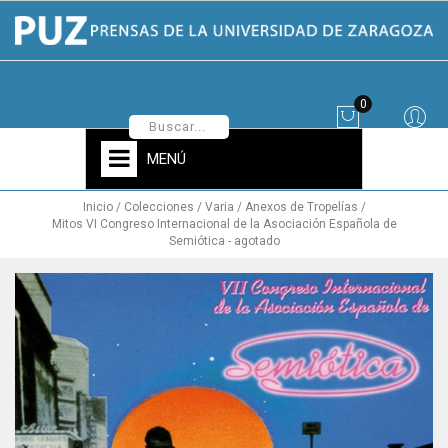
0
MENÚ
Inicio
Colecciones
Varia
Anexos de Tropelías
Mitos VI Congreso Internacional de la Asociación Española de
Semiótica - agotado