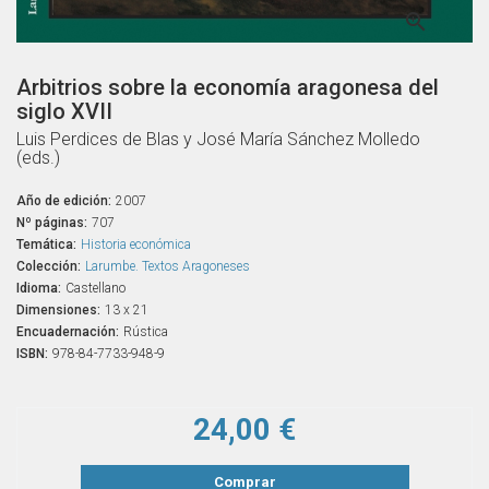

Arbitrios sobre la economía aragonesa del
siglo XVII
Luis Perdices de Blas y José María Sánchez Molledo
(eds.)
Año de edición:
2007
Nº páginas:
707
Temática:
Historia económica
Colección:
Larumbe. Textos Aragoneses
Idioma:
Castellano
Dimensiones:
13 x 21
Encuadernación:
Rústica
ISBN:
978-84-7733-948-9
24,00 €
Comprar