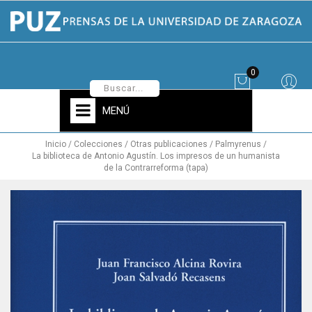
0
MENÚ
Inicio
Colecciones
Otras publicaciones
Palmyrenus
La biblioteca de Antonio Agustín. Los impresos de un humanista
de la Contrarreforma (tapa)