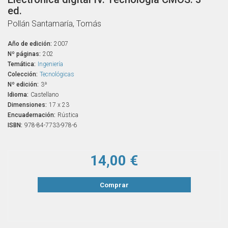
ed.
Pollán Santamaría, Tomás
Año de edición:
2007
Nº páginas:
202
Temática:
Ingeniería
Colección:
Tecnológicas
Nº edición:
3ª
Idioma:
Castellano
Dimensiones:
17 x 23
Encuadernación:
Rústica
ISBN:
978-84-7733-978-6
14,00 €
Comprar