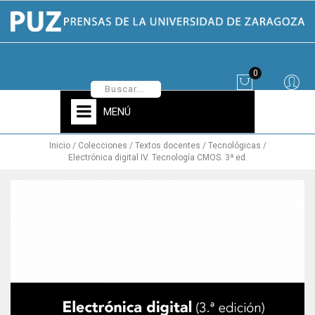
0
MENÚ
Inicio
Colecciones
Textos docentes
Tecnológicas
Electrónica digital IV. Tecnología CMOS. 3ª ed.