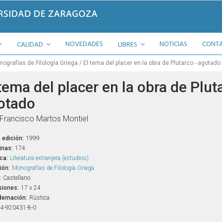
NOVEDADES
NOTICIAS
CONT
CALIDAD
LIBRES
ografías de Filología Griega
El tema del placer en la obra de Plutarco - agotado
tema del placer en la obra de Plut
otado
Francisco Martos Montiel
 edición:
1999
inas:
174
ca:
Literatura extranjera (estudios)
ión:
Monografías de Filología Griega
:
Castellano
iones:
17 x 24
ernación:
Rústica
4-920431-8-0