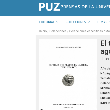
EDITORIAL
COLECCIONES
TEMAS
Inicio
Colecciones
Colecciones específicas
Mon
El 
ag
Juan 
Año de
Nº pág
Temáti
Colecc
Idioma
Dimens
Encuad
ISBN:
8