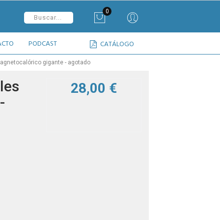
0
ACTO
PODCAST
CATÁLOGO
agnetocalórico gigante - agotado
les
28,00 €
-