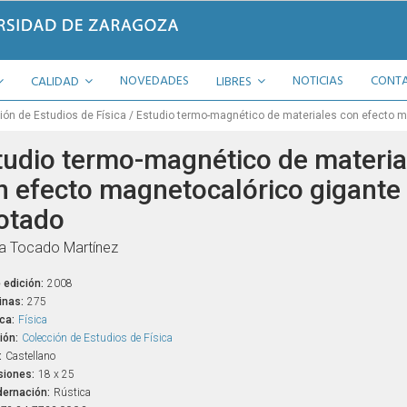
NOVEDADES
NOTICIAS
CONT
CALIDAD
LIBRES
ión de Estudios de Física
Estudio termo-magnético de materiales con efecto m
tudio termo-magnético de materia
n efecto magnetocalórico gigante 
otado
ia Tocado Martínez
 edición:
2008
inas:
275
ca:
Física
ión:
Colección de Estudios de Física
:
Castellano
iones:
18 x 25
ernación:
Rústica