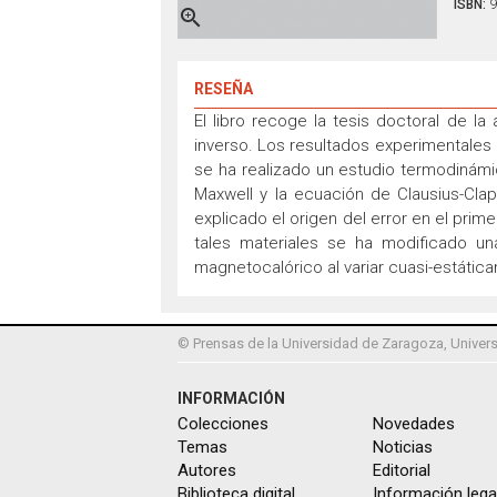
ISBN:
9

RESEÑA
El libro recoge la tesis doctoral de 
inverso. Los resultados experimentales
se ha realizado un estudio termodinámi
Maxwell y la ecuación de Clausius-Cla
explicado el origen del error en el pri
tales materiales se ha modificado un
magnetocalórico al variar cuasi-estátic
© Prensas de la Universidad de Zaragoza, Univers
INFORMACIÓN
Colecciones
Novedades
Temas
Noticias
Autores
Editorial
Biblioteca digital
Información lega