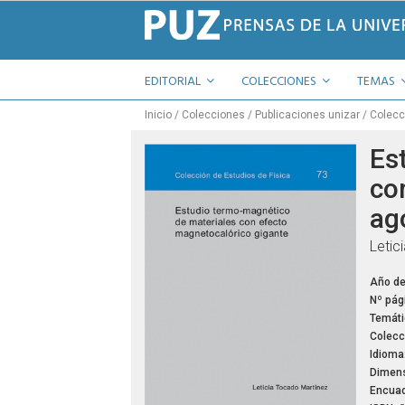
EDITORIAL
COLECCIONES
TEMAS
Inicio
Colecciones
Publicaciones unizar
Colecc
Es
co
ag
Letic
Año de
Nº pág
Temáti
Colecc
Idioma
Dimens
Encuad