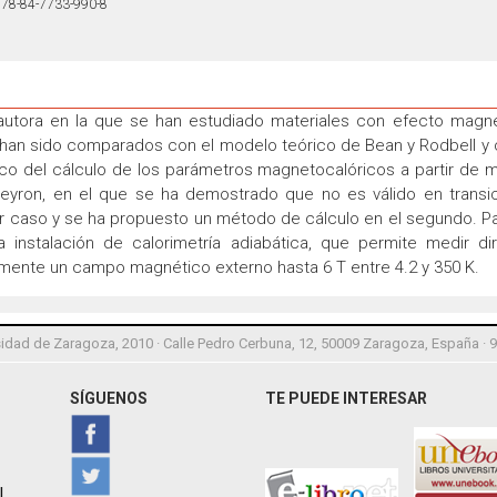
78-84-7733-990-8
la autora en la que se han estudiado materiales con efecto magn
 han sido comparados con el modelo teórico de Bean y Rodbell y 
co del cálculo de los parámetros magnetocalóricos a partir de 
peyron, en el que se ha demostrado que no es válido en trans
mer caso y se ha propuesto un método de cálculo en el segundo. Par
a instalación de calorimetría adiabática, que permite medir d
amente un campo magnético externo hasta 6 T entre 4.2 y 350 K.
idad de Zaragoza, 2010 · Calle Pedro Cerbuna, 12, 50009 Zaragoza, España · 
SÍGUENOS
TE PUEDE INTERESAR
l