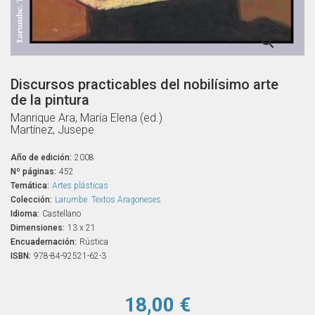

Discursos practicables del nobilísimo arte
de la pintura
Manrique Ara, María Elena (ed.)
Martínez, Jusepe
Año de edición:
2008
Nº páginas:
452
Temática:
Artes plásticas
Colección:
Larumbe. Textos Aragoneses
Idioma:
Castellano
Dimensiones:
13 x 21
Encuadernación:
Rústica
ISBN:
978-84-92521-62-3
18,00 €