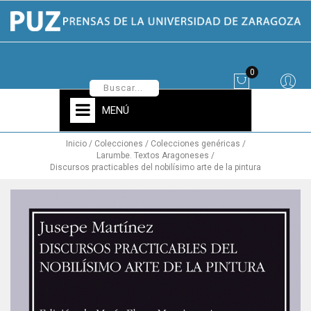
0
MENÚ
Inicio
Colecciones
Colecciones genéricas
Larumbe. Textos Aragoneses
Discursos practicables del nobilísimo arte de la pintura