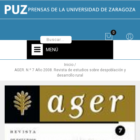
0
MENÚ
Inicio
AGER. N.º 7 Año 2008. Revista de estudios sobre despoblación y
desarrollo rural