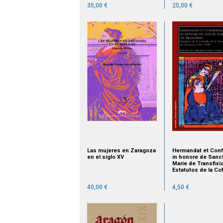
35,00 €
25,00 €
Las mujeres en Zaragoza
Hermandat et Conf
en el siglo XV
in honore de Sanc
Marie de Transfixio
Estatutos de la Cof
de la Transfixión d
Zaragoza
40,00 €
4,50 €