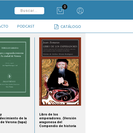
0
ACTO
PODCAST
CATÁLOGO
 y
Libro de los
decimiento de la
emperadores. (Versión
 de Verona (tapa)
aragonesa del
Compendio de historia
universal, patrocinada