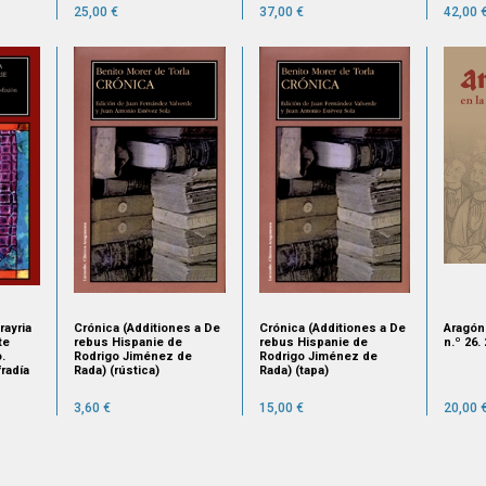
25,00 €
37,00 €
42,00 
rayria
Crónica (Additiones a De
Crónica (Additiones a De
Aragón
te
rebus Hispanie de
rebus Hispanie de
n.º 26.
.
Rodrigo Jiménez de
Rodrigo Jiménez de
radía
Rada) (rústica)
Rada) (tapa)
e
3,60 €
15,00 €
20,00 