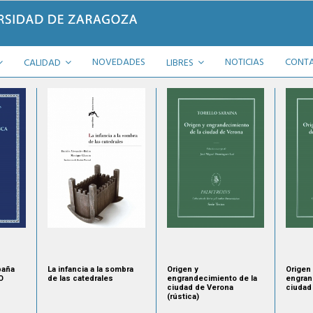
NOVEDADES
NOTICIAS
CONT
CALIDAD
LIBRES
paña
La infancia a la sombra
Origen y
Origen
O
de las catedrales
engrandecimiento de la
engran
ciudad de Verona
ciudad
(rústica)