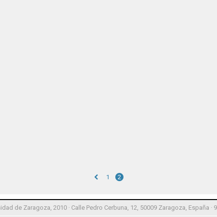
1
2
idad de Zaragoza, 2010 · Calle Pedro Cerbuna, 12, 50009 Zaragoza, España · 