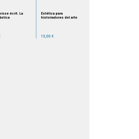
visse écrit. La
Estética para
ástica
historiadores del arte
€
15,00 €