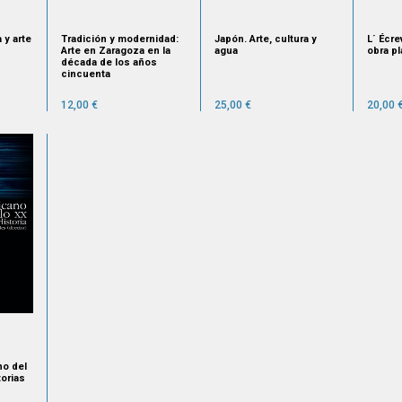
 y arte
Tradición y modernidad:
Japón. Arte, cultura y
L´ Écre
Arte en Zaragoza en la
agua
obra pl
década de los años
cincuenta
12,00 €
25,00 €
20,00 
no del
torias