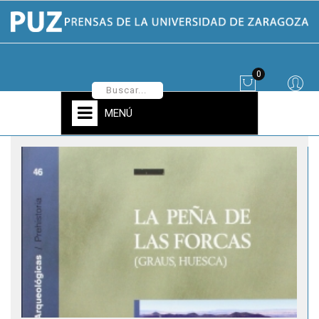
0
MENÚ