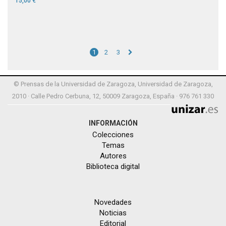
15,00 €
1
2
3
© Prensas de la Universidad de Zaragoza, Universidad de Zaragoza,
2010 · Calle Pedro Cerbuna, 12, 50009 Zaragoza, España · 976 761 330
INFORMACIÓN
Colecciones
Temas
Autores
Biblioteca digital
Novedades
Noticias
Editorial